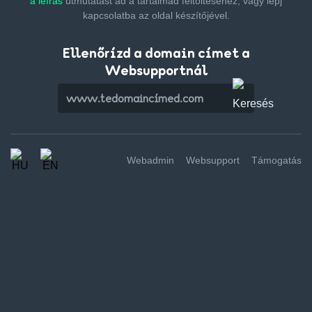
a leírás
útmutatást ad a tartalmad feltöltéséhez,
vagy lépj
kapcsolatba az oldal készítőjével.
Ellenőrízd a domain címet a
Websupportnál
Webadmin
Websupport
Támogatás