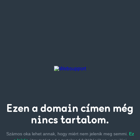
Ezen a
domain címen
még
nincs tartalom.
Számos oka lehet annak, hogy miért nem jelenik meg semmi.
Ez