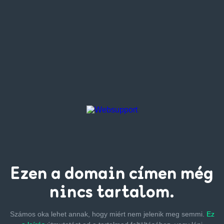
Ezen a
domain címen
még
nincs tartalom.
Számos oka lehet annak, hogy miért nem jelenik meg semmi.
Ez