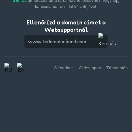
a leírás
útmutatást ad a tartalmad feltöltéséhez,
vagy lépj
kapcsolatba az oldal készítőjével.
Ellenőrízd a domain címet a
Websupportnál
Webadmin
Websupport
Támogatás