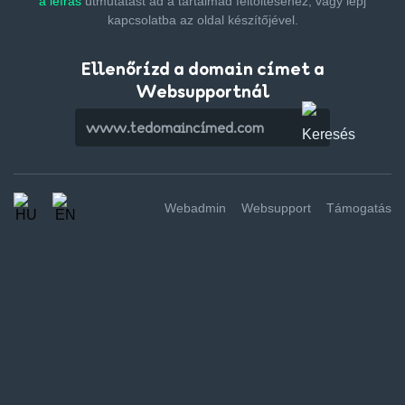
a leírás
útmutatást ad a tartalmad feltöltéséhez,
vagy lépj
kapcsolatba az oldal készítőjével.
Ellenőrízd a domain címet a
Websupportnál
Webadmin
Websupport
Támogatás