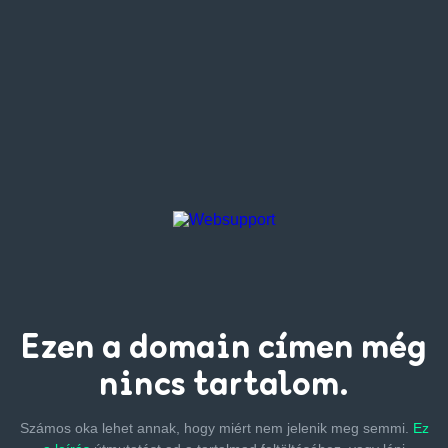
Ezen a
domain címen
még
nincs tartalom.
Számos oka lehet annak, hogy miért nem jelenik meg semmi.
Ez